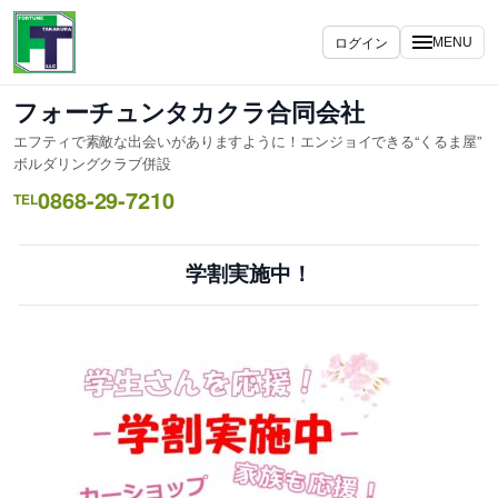
内
容
ログイン
MENU
を
ス
フォーチュンタカクラ合同会社
キ
エフティで素敵な出会いがありますように！エンジョイできる“くるま屋”
ッ
ボルダリングクラブ併設
プ
0868-29-7210
TEL
学割実施中！