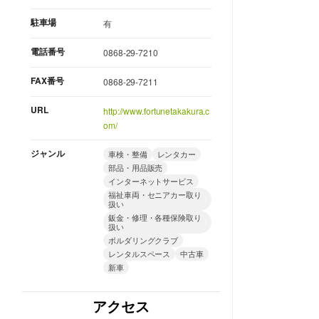
駐車場
有
電話番号
0868-29-7210
FAX番号
0868-29-7211
URL
http://www.fortunetakakura.c
om/
ジャンル
車検・整備
レンタカー
部品・用品販売
インターネットサービス
福祉車両・セニアカー取り
扱い
鈑金・修理・各種保険取り
扱い
ボルダリングクラブ
レンタルスペース
中古車
新車
アクセス