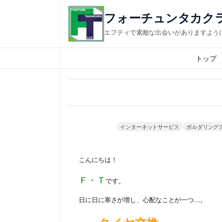
内
フォーチュンタカク
容
エフティで素敵な出会いがありますように
を
ス
トップ
キ
ッ
プ
インターネットサービス
ボルダリング
こんにちは！
Ｆ・Ｔ
です。
日に日に寒さが増し、心配なことが一つ…。