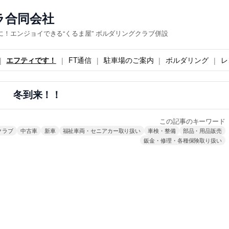
ラ合同会社
！エンジョイできる“くるま屋” ボルダリングクラブ併設
エフティです！
FT通信
駐車場のご案内
ボルダリング
レ
冬到来！！
この記事のキーワード
クラブ
中古車
新車
福祉車両・セニアカー取り扱い
車検・整備
部品・用品販売
鈑金・修理・各種保険取り扱い