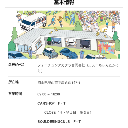
基本情報
名称(かな)
フォーチュンタカクラ合同会社（ふぉーちゅんたかく
ら）
所在地
岡山県津山市下高倉西847-3
営業時間
09:00 ～ 18:30
CARSHOP F・T
CLOSE（月・第１日・第３日）
BOULDERINGCULB F・T