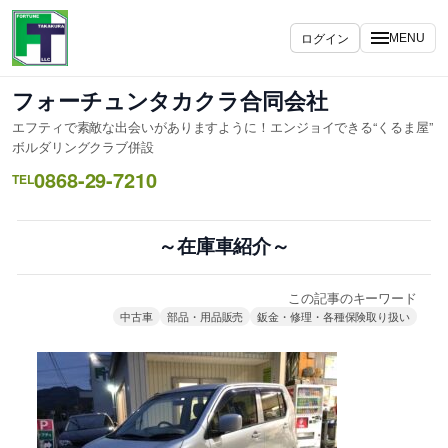
内
容
ログイン
MENU
を
ス
フォーチュンタカクラ合同会社
キ
エフティで素敵な出会いがありますように！エンジョイできる“くるま屋”
ッ
ボルダリングクラブ併設
プ
0868-29-7210
TEL
～在庫車紹介～
この記事のキーワード
中古車
部品・用品販売
鈑金・修理・各種保険取り扱い