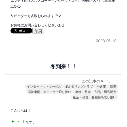
エフティのオススメコーティングセットなら、洗車のついでに簡単施
工OK♪
リピーターも多数おられます(^^♪
お気軽にお問い合わせくださいませ！
印刷
2023-05-10
冬到来！！
この記事のキーワード
インターネットサービス
ボルダリングクラブ
中古車
新車
福祉車両・セニアカー取り扱い
車検・整備
部品・用品販売
鈑金・修理・各種保険取り扱い
こんにちは！
Ｆ・Ｔ
です。