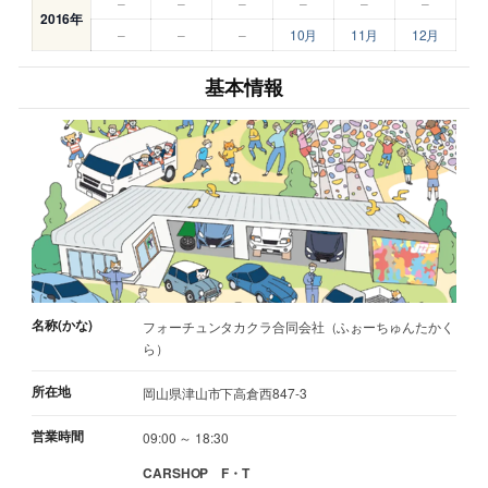
–
–
–
–
–
–
2016年
–
–
–
10月
11月
12月
基本情報
名称(かな)
フォーチュンタカクラ合同会社（ふぉーちゅんたかく
ら）
所在地
岡山県津山市下高倉西847-3
営業時間
09:00 ～ 18:30
CARSHOP F・T