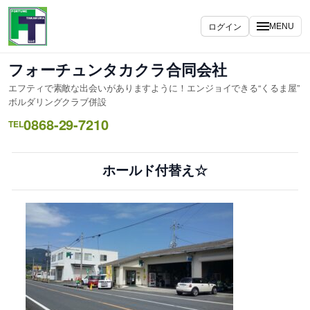
内
容
ログイン
MENU
を
ス
フォーチュンタカクラ合同会社
キ
エフティで素敵な出会いがありますように！エンジョイできる“くるま屋”
ッ
ボルダリングクラブ併設
プ
0868-29-7210
TEL
ホールド付替え☆