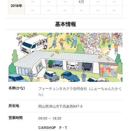
–
–
–
4月
–
–
2018年
–
–
–
–
–
–
基本情報
名称(かな)
フォーチュンタカクラ合同会社（ふぉーちゅんたかく
ら）
所在地
岡山県津山市下高倉西847-3
営業時間
09:00 ～ 18:30
CARSHOP F・T