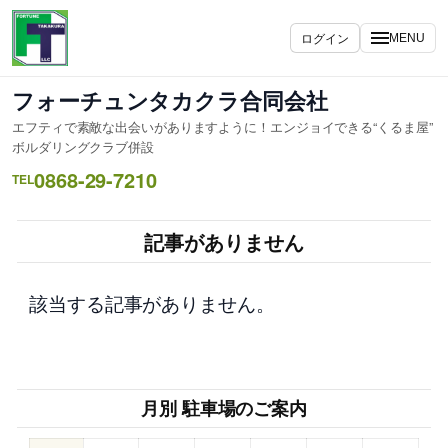
内
容
ログイン
MENU
を
ス
フォーチュンタカクラ合同会社
キ
エフティで素敵な出会いがありますように！エンジョイできる“くるま屋”
ッ
ボルダリングクラブ併設
プ
0868-29-7210
TEL
記事がありません
該当する記事がありません。
月別 駐車場のご案内