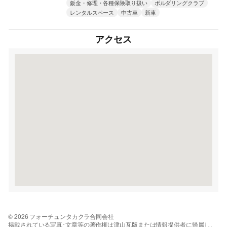
鈑金・修理・各種保険取り扱い
ボルダリングクラブ
レンタルスペース
中古車
新車
アクセス
© 2026 フォーチュンタカクラ合同会社
掲載されている写真･文章等の著作権は津山瓦版または情報提供者に帰属し、