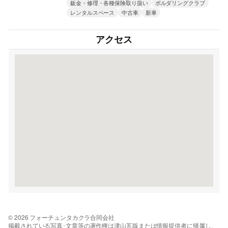
鈑金・修理・各種保険取り扱い
ボルダリングクラブ
レンタルスペース
中古車
新車
アクセス
© 2026 フォーチュンタカクラ合同会社
掲載されている写真･文章等の著作権は津山瓦版または情報提供者に帰属し、