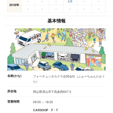
–
–
–
4月
–
–
2018年
–
–
–
–
–
–
基本情報
名称(かな)
フォーチュンタカクラ合同会社（ふぉーちゅんたかく
ら）
所在地
岡山県津山市下高倉西847-3
営業時間
09:00 ～ 18:30
CARSHOP F・T