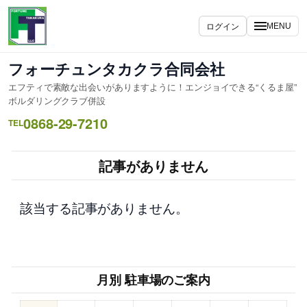
内
容
ログイン
MENU
を
ス
フォーチュンタカクラ合同会社
キ
エフティで素敵な出会いがありますように！エンジョイできる“くるま屋”
ッ
ボルダリングクラブ併設
プ
0868-29-7210
TEL
記事がありません
該当する記事がありません。
月別 駐車場のご案内