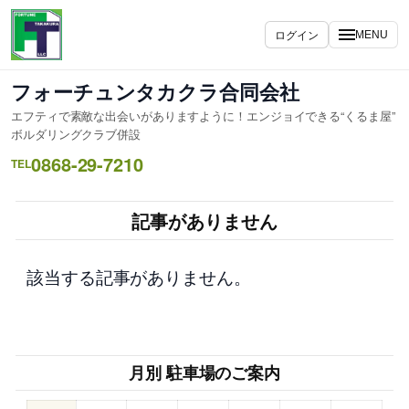
内
容
ログイン
MENU
を
ス
フォーチュンタカクラ合同会社
キ
エフティで素敵な出会いがありますように！エンジョイできる“くるま屋”
ッ
ボルダリングクラブ併設
プ
0868-29-7210
TEL
記事がありません
該当する記事がありません。
月別 駐車場のご案内