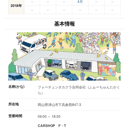
–
–
–
4月
–
–
2018年
–
–
–
–
–
–
基本情報
名称(かな)
フォーチュンタカクラ合同会社（ふぉーちゅんたかく
ら）
所在地
岡山県津山市下高倉西847-3
営業時間
09:00 ～ 18:30
CARSHOP F・T