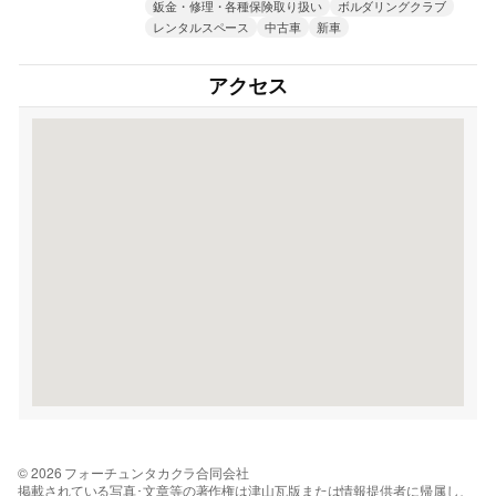
鈑金・修理・各種保険取り扱い
ボルダリングクラブ
レンタルスペース
中古車
新車
アクセス
© 2026 フォーチュンタカクラ合同会社
掲載されている写真･文章等の著作権は津山瓦版または情報提供者に帰属し、