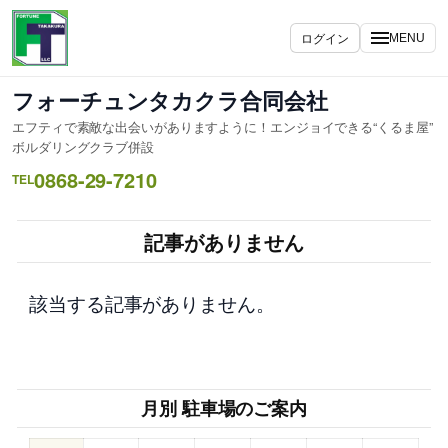
内
容
ログイン
MENU
を
ス
フォーチュンタカクラ合同会社
キ
エフティで素敵な出会いがありますように！エンジョイできる“くるま屋”
ッ
ボルダリングクラブ併設
プ
0868-29-7210
TEL
記事がありません
該当する記事がありません。
月別 駐車場のご案内