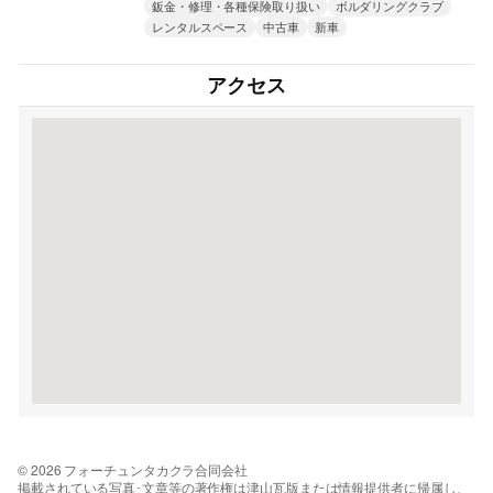
鈑金・修理・各種保険取り扱い
ボルダリングクラブ
レンタルスペース
中古車
新車
アクセス
© 2026 フォーチュンタカクラ合同会社
掲載されている写真･文章等の著作権は津山瓦版または情報提供者に帰属し、