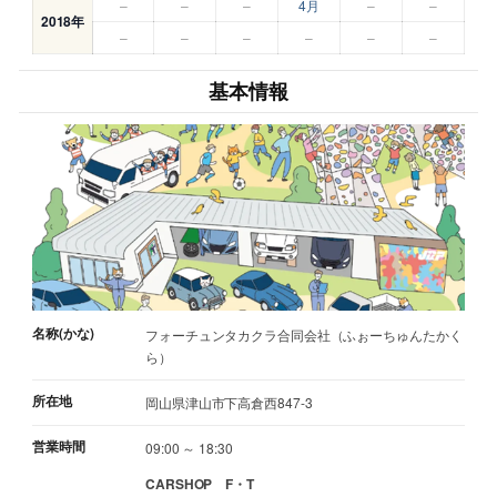
–
–
–
4月
–
–
2018年
–
–
–
–
–
–
基本情報
名称(かな)
フォーチュンタカクラ合同会社（ふぉーちゅんたかく
ら）
所在地
岡山県津山市下高倉西847-3
営業時間
09:00 ～ 18:30
CARSHOP F・T