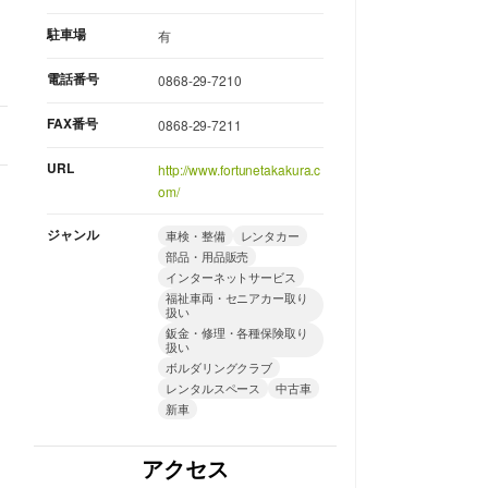
駐車場
有
電話番号
0868-29-7210
FAX番号
0868-29-7211
URL
http://www.fortunetakakura.c
om/
ジャンル
車検・整備
レンタカー
部品・用品販売
インターネットサービス
福祉車両・セニアカー取り
扱い
鈑金・修理・各種保険取り
扱い
ボルダリングクラブ
レンタルスペース
中古車
新車
アクセス