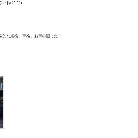
(#^.^#)
常的な点検、車検、お車の困った！