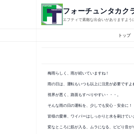
内
フォーチュンタカク
容
エフティで素敵な出会いがありますように
を
ス
トップ
キ
ッ
プ
梅雨らしく、雨が続いていますね！
雨の日は、運転もいつも以上に注意が必要ですよ
視界が悪く、路面もすべりやすい・・・。
そんな雨の日の運転を、少しでも安心・安全に！
皆様の愛車、ワイパーはしっかりと水を刷けてい
変なところに筋が入る、ムラになる、ビビり音が