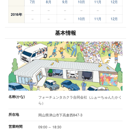
7月
8月
9月
10月
11月
12月
–
–
–
–
–
–
2016年
–
–
–
10月
11月
12月
基本情報
名称(かな)
フォーチュンタカクラ合同会社（ふぉーちゅんたかく
ら）
所在地
岡山県津山市下高倉西847-3
営業時間
09:00 ～ 18:30