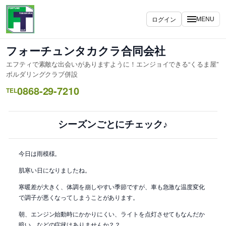
内
容
ログイン
MENU
を
ス
フォーチュンタカクラ合同会社
キ
エフティで素敵な出会いがありますように！エンジョイできる“くるま屋”
ッ
ボルダリングクラブ併設
プ
0868-29-7210
TEL
シーズンごとにチェック♪
今日は雨模様。
肌寒い日になりましたね。
寒暖差が大きく、体調を崩しやすい季節ですが、車も急激な温度変化
で調子が悪くなってしまうことがあります。
朝、エンジン始動時にかかりにくい、ライトを点灯させてもなんだか
暗い、などの症状はありませんか？？