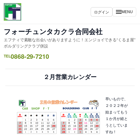
内
容
ログイン
MENU
を
ス
フォーチュンタカクラ合同会社
キ
エフティで素敵な出会いがありますように！エンジョイできる“くるま屋”
ッ
ボルダリングクラブ併設
プ
0868-29-7210
TEL
２月営業カレンダー
早いもので、
２０２２年が
始まってもう
１か月が経と
うとしていま
すね！