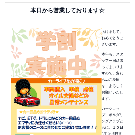
本日から営業しております☆
あけまして、
おめでとうご
ざいます。
本年も、スタ
ッフ一同頑張
ってまいりま
すので、変わ
らぬご愛顧
を、よろしく
お願いいたし
ます。
カーショッ
プ、ボルダリ
ングクラブと
もに、１０日
(月)は祝日営