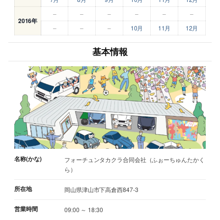
–
–
–
–
–
–
2016年
–
–
–
10月
11月
12月
基本情報
名称(かな)
フォーチュンタカクラ合同会社（ふぉーちゅんたかく
ら）
所在地
岡山県津山市下高倉西847-3
営業時間
09:00 ～ 18:30