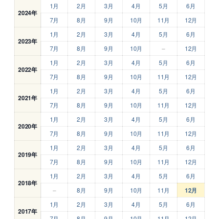
1月
2月
3月
4月
5月
6月
2024年
7月
8月
9月
10月
11月
12月
1月
2月
3月
4月
5月
6月
2023年
7月
8月
9月
10月
–
12月
1月
2月
3月
4月
5月
6月
2022年
7月
8月
9月
10月
11月
12月
1月
2月
3月
4月
5月
6月
2021年
7月
8月
9月
10月
11月
12月
1月
2月
3月
4月
5月
6月
2020年
7月
8月
9月
10月
11月
12月
1月
2月
3月
4月
5月
6月
2019年
7月
8月
9月
10月
11月
12月
1月
2月
3月
4月
5月
6月
2018年
–
8月
9月
10月
11月
12月
1月
2月
3月
4月
5月
6月
2017年
7月
8月
9月
10月
11月
12月