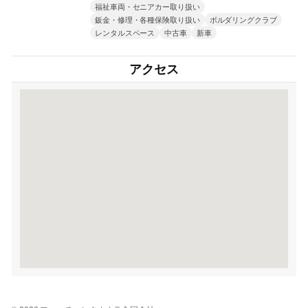
福祉車両・セニアカー取り扱い
鈑金・修理・各種保険取り扱い
ボルダリングクラブ
レンタルスペース
中古車
新車
アクセス